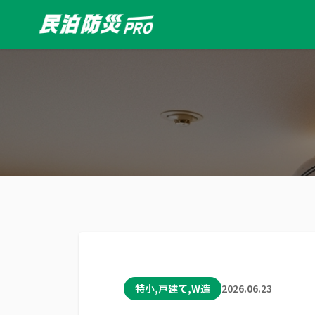
特小,戸建て,W造
2026.06.23