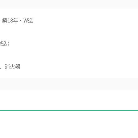
㎡・築18年・W造
（税込）
、消火器